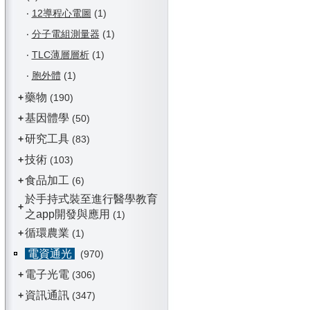
‧
12導程心電圖
(1)
‧
分子電組測量器
(1)
‧
TLC薄層層析
(1)
‧
胞外體
(1)
藥物
+
(190)
基因體學
+
(50)
研究工具
+
(83)
技術
+
(103)
食品加工
+
(6)
於手持式裝至進行醫學教育
+
之app開發與應用
(1)
循環農業
+
(1)
電資通光
(970)
電子光電
+
(306)
資訊通訊
+
(347)