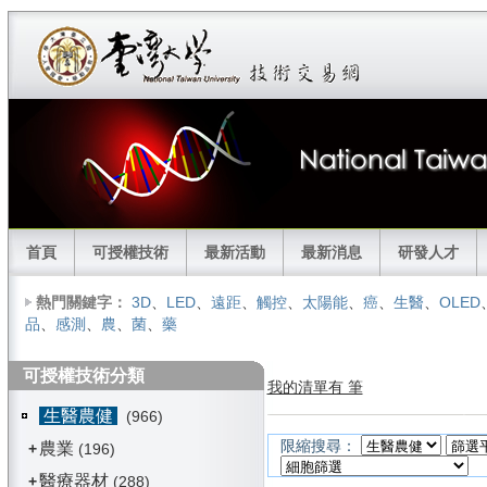
首頁
可授權技術
最新活動
最新消息
研發人才
熱門關鍵字：
3D
、
LED
、
遠距
、
觸控
、
太陽能
、
癌
、
生醫
、
OLED
品
、
感測
、
農
、
菌
、
藥
可授權技術分類
我的清單有 筆
生醫農健
(966)
限縮搜尋：
農業
+
(196)
醫療器材
+
(288)