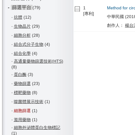
-
篩選平台
(79)
1
Method for circ
[專利]
中華民國 (2018/0
‧
抗體
(12)
創作人：
楊台
‧
生物晶片
(29)
‧
細胞分析
(28)
‧
組合式分子生物
(4)
‧
組合化學
(4)
‧
高通量藥物篩選技術(HTS)
(8)
‧
蛋白酶
(3)
‧
藥物篩選
(23)
‧
標靶藥物
(8)
‧
噬菌體展示技術
(1)
‧
細胞篩選
(1)
‧
濫用藥物
(1)
‧
細胞外泌體蛋白生物標記
(1)