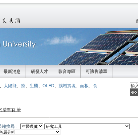
最新消息
研發人才
影音專區
可讓售清單
、
太陽能
、
癌
、
生醫
、
OLED
、
擴增實境
、
面板
、
食
的清單有 筆
限縮搜尋：