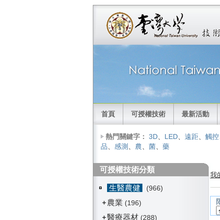
首頁
可授權技術
最新活動
熱門關鍵字：
3D
、
LED
、
遠距
、
觸控
品
、
感測
、
農
、
菌
、
藥
可授權技術分類
我
生醫農健
(966)
農業
+
(196)
醫療器材
+
(288)