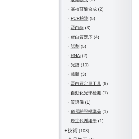
‧
寡核苷酸合成
(2)
‧
PCR檢測
(5)
‧
蛋白酶
(3)
‧
蛋白質定序
(4)
‧
試劑
(5)
‧
RNAi
(2)
‧
光譜
(10)
‧
載體
(3)
‧
蛋白質定量工具
(9)
‧
自動化光學檢測
(1)
‧
質譜儀
(1)
‧
儀器驗證標準品
(1)
‧
癌症代謝組學
(1)
技術
+
(103)