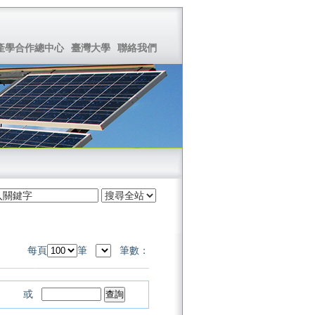
產學合作總中心
臺灣大學
聯絡我們
每頁
筆
筆數：
或