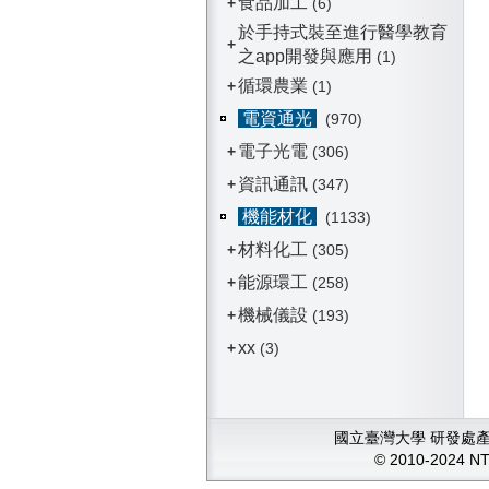
食品加工
+
(6)
於手持式裝至進行醫學教育
+
之app開發與應用
(1)
循環農業
+
(1)
電資通光
(970)
電子光電
+
(306)
資訊通訊
+
(347)
機能材化
(1133)
材料化工
+
(305)
能源環工
+
(258)
機械儀設
+
(193)
xx
+
(3)
國立臺灣大學 研發處產學
© 2010-2024 N