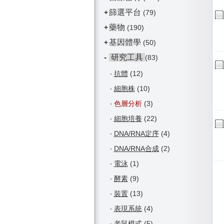
篩選平台
+
(79)
藥物
+
(190)
基因體學
+
(50)
-
研究工具
(83)
‧
抗體
(12)
‧
細胞株
(10)
‧
色層分析
(3)
‧
細胞培養
(22)
‧
DNA/RNA定序
(4)
‧
DNA/RNA合成
(2)
‧
電泳
(1)
‧
酵素
(9)
‧
裝置
(13)
‧
表現系統
(4)
‧
老鼠模式
(5)