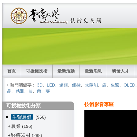
首頁
可授權技術
最新活動
最新消息
研發人才
熱門關鍵字：
3D
、
LED
、
遠距
、
觸控
、
太陽能
、
癌
、
生醫
、
OLED
品
、
感測
、
農
、
菌
、
藥
技術影音專區
可授權技術分類
生醫農健
(966)
農業
+
(196)
醫療器材
+
(288)