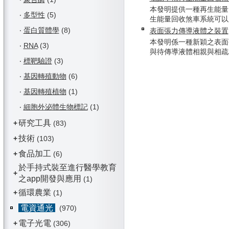
本發明提供一種再生能量
‧
多型性
(5)
生能量回收煞車系統可以應用
‧
蛋白質體學
(8)
表面張力傳導液體之裝置
本發明係一種新穎之表面
‧
RNA
(3)
與待傳導液體相親與相疏材料
‧
標靶驗證
(3)
‧
基因轉殖動物
(6)
‧
基因轉殖植物
(1)
‧
細胞外泌體生物標記
(1)
研究工具
+
(83)
技術
+
(103)
食品加工
+
(6)
於手持式裝至進行醫學教育
+
之app開發與應用
(1)
循環農業
+
(1)
電資通光
(970)
電子光電
+
(306)