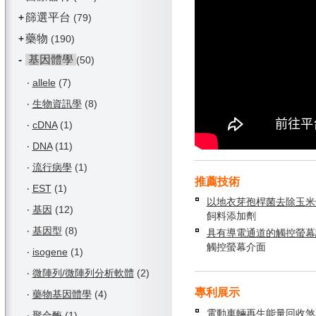
篩選平台
+
(79)
藥物
+
(190)
-
基因體學
(50)
‧
allele
(7)
‧
生物資訊學
(8)
‧
cDNA
(1)
‧
DNA
(11)
‧
流行病學
(1)
推薦技術
‧
EST
(1)
以地衣芽孢桿菌去除玉米
‧
基因
(12)
飼料添加劑
‧
基因型
(8)
具有導電通道的觸控螢幕
觸控螢幕介面
‧
isogene
(1)
‧
微陣列/微陣列分析軟體
(2)
專利展示
‧
藥物基因體學
(4)
電動車輛再生能量回收煞
‧
聚合酶
(1)