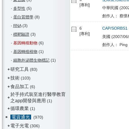
[專利]
中華民國 (2002/
‧
多型性
(5)
創作人： 蔡懷楨
‧
蛋白質體學
(8)
‧
RNA
(3)
6
CAP/SORBS1
[專利]
‧
標靶驗證
(3)
美國 (2007/06/
‧
基因轉殖動物
(6)
創作人： Ping H
‧
基因轉殖植物
(1)
‧
細胞外泌體生物標記
(1)
研究工具
+
(83)
技術
+
(103)
食品加工
+
(6)
於手持式裝至進行醫學教育
+
之app開發與應用
(1)
循環農業
+
(1)
電資通光
(970)
電子光電
+
(306)