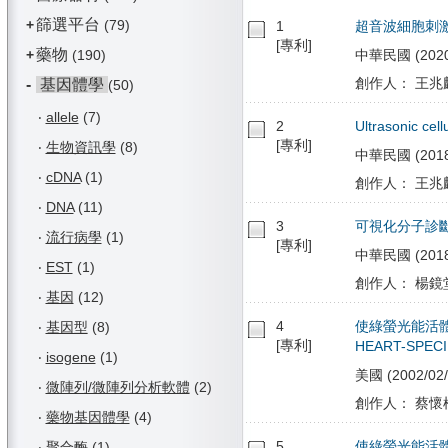
篩選平台
+
(79)
1
超音波細胞刺
[專利]
藥物
+
(190)
中華民國 (2020/
創作人： 王兆麟
-
基因體學
(50)
‧
allele
(7)
2
Ultrasonic cell
[專利]
‧
生物資訊學
(8)
中華民國 (2018/1
‧
cDNA
(1)
創作人： 王兆麟
‧
DNA
(11)
3
可視化分子診
‧
流行病學
(1)
[專利]
中華民國 (2018/
‧
EST
(1)
創作人： 楊鏡堂
‧
基因
(12)
4
使綠螢光能活體標
‧
基因型
(8)
[專利]
HEART-SPECI
‧
isogene
(1)
美國 (2002/02/
‧
微陣列/微陣列分析軟體
(2)
創作人： 蔡懷楨
‧
藥物基因體學
(4)
5
使綠螢光能活
‧
聚合酶
(1)