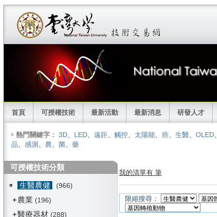
首頁
可授權技術
最新活動
最新消息
研發人才
熱門關鍵字：
3D
、
LED
、
遠距
、
觸控
、
太陽能
、
癌
、
生醫
、
OLED
品
、
感測
、
農
、
菌
、
藥
可授權技術分類
我的清單有 筆
生醫農健
(966)
限縮搜尋：
農業
+
(196)
醫療器材
+
(288)