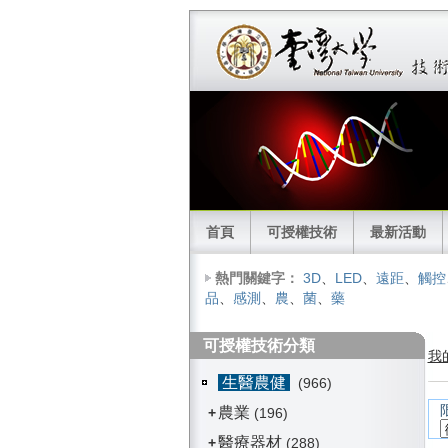
首頁
可授權技術
最新活動
熱門關鍵字：
3D
、
LED
、
遠距
、
觸控
品
、
感測
、
農
、
菌
、
藥
可授權技術分類
我
生醫農健
(966)
農業
+
(196)
醫療器材
+
(288)