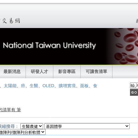
最新消息
研發人才
影音專區
可讓售清單
、
太陽能
、
癌
、
生醫
、
OLED
、
擴增實境
、
面板
、
食
的清單有 筆
限縮搜尋：