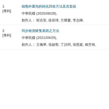
1
細胞外囊泡的純化回收方法及其套組
[專利]
中華民國 (2025/08/28),
創作人： 程吉安, 徐辰瑋, 方耀慶, 李志峰,
2
同步檢測豬隻基因之方法
[專利]
中華民國 (2021/09/29),
創作人： 王佩華, 張啟聖, 丁詩同, 張恩庭, 賴芳裕,