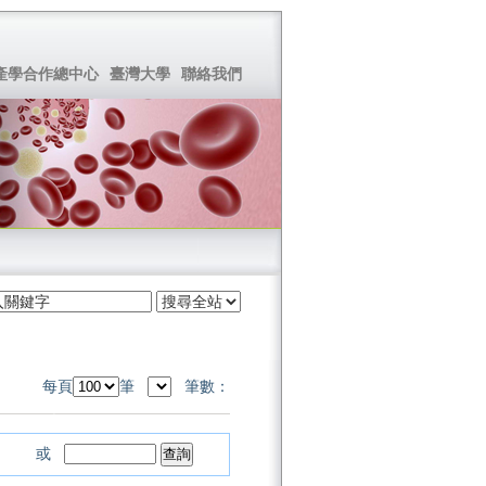
產學合作總中心
臺灣大學
聯絡我們
每頁
筆
筆數：
或