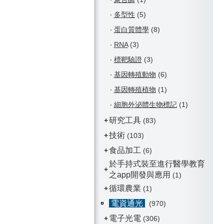
‧
多型性
(5)
‧
蛋白質體學
(8)
‧
RNA
(3)
‧
標靶驗證
(3)
‧
基因轉殖動物
(6)
‧
基因轉殖植物
(1)
‧
細胞外泌體生物標記
(1)
研究工具
+
(83)
技術
+
(103)
食品加工
+
(6)
於手持式裝至進行醫學教育
+
之app開發與應用
(1)
循環農業
+
(1)
電資通光
(970)
電子光電
+
(306)