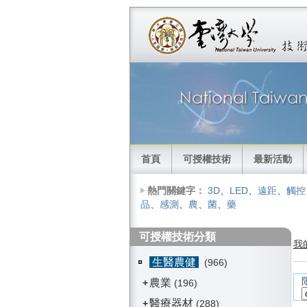
首頁
可授權技術
最新活動
熱門關鍵字：
3D
、
LED
、
遠距
、
觸控
品
、
感測
、
農
、
菌
、
藥
可授權技術分類
我
生醫農健
(966)
農業
+
(196)
醫療器材
+
(288)