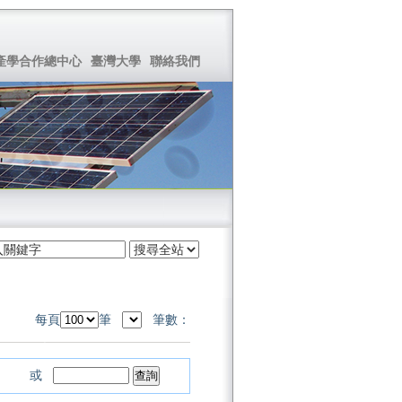
產學合作總中心
臺灣大學
聯絡我們
每頁
筆
筆數：
或