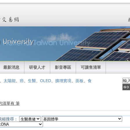
最新消息
研發人才
影音專區
可讓售清單
、
太陽能
、
癌
、
生醫
、
OLED
、
擴增實境
、
面板
、
食
的清單有 筆
限縮搜尋：