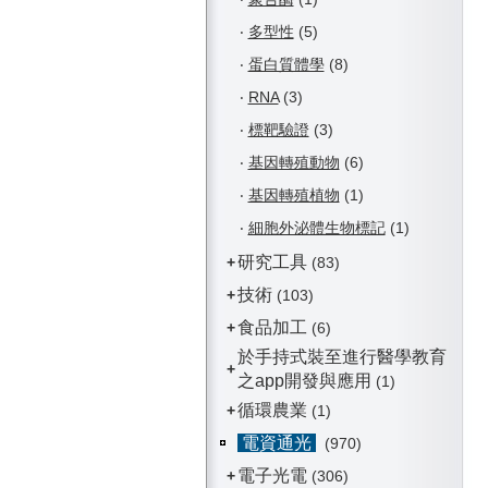
‧
多型性
(5)
‧
蛋白質體學
(8)
‧
RNA
(3)
‧
標靶驗證
(3)
‧
基因轉殖動物
(6)
‧
基因轉殖植物
(1)
‧
細胞外泌體生物標記
(1)
研究工具
+
(83)
技術
+
(103)
食品加工
+
(6)
於手持式裝至進行醫學教育
+
之app開發與應用
(1)
循環農業
+
(1)
電資通光
(970)
電子光電
+
(306)