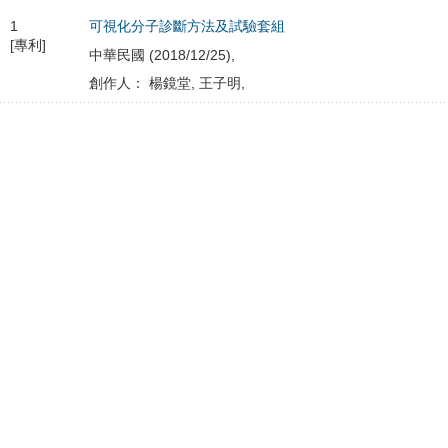
1
可視化分子診斷方法及試驗套組
[專利]
中華民國 (2018/12/25),
創作人： 楊鏡堂, 王子明,