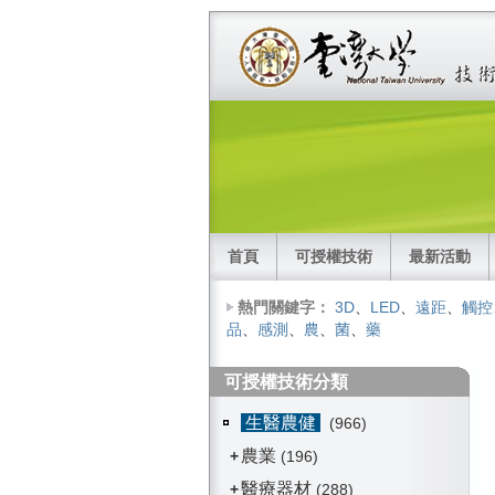
首頁
可授權技術
最新活動
熱門關鍵字：
3D
、
LED
、
遠距
、
觸控
品
、
感測
、
農
、
菌
、
藥
可授權技術分類
生醫農健
(966)
農業
+
(196)
醫療器材
+
(288)