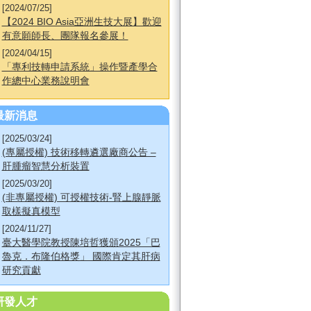
[2024/07/25]
【2024 BIO Asia亞洲生技大展】歡迎
有意願師長、團隊報名參展！
[2024/04/15]
「專利技轉申請系統」操作暨產學合
作總中心業務說明會
最新消息
[2025/03/24]
(專屬授權) 技術移轉遴選廠商公告 –
肝腫瘤智慧分析裝置
[2025/03/20]
(非專屬授權) 可授權技術-腎上腺靜脈
取樣擬真模型
[2024/11/27]
臺大醫學院教授陳培哲獲頒2025「巴
魯克．布隆伯格獎」 國際肯定其肝病
研究貢獻
研發人才