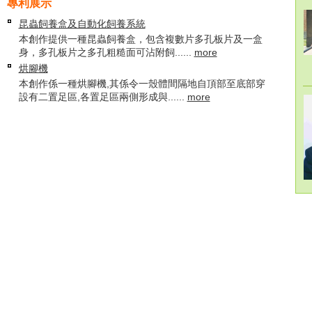
專利展示
昆蟲飼養盒及自動化飼養系統
本創作提供一種昆蟲飼養盒，包含複數片多孔板片及一盒
身，多孔板片之多孔粗糙面可沾附飼......
more
烘腳機
本創作係一種烘腳機,其係令一殼體間隔地自頂部至底部穿
設有二置足區,各置足區兩側形成與......
more