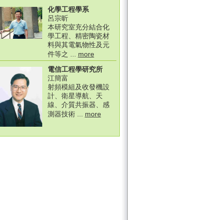
化學工程學系
呂宗昕
本研究室充分結合化
學工程、精密陶瓷材
料與其電氣物性及元
件等之 ...
more
電信工程學研究所
江簡富
射頻模組及收發機設
計、衛星導航、天
線、介質共振器、感
測器技術 ...
more