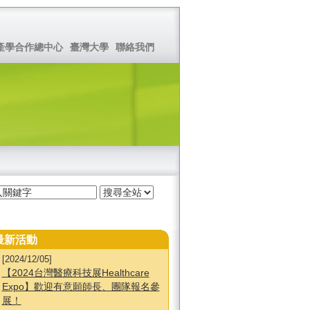
產學合作總中心
臺灣大學
聯絡我們
最新活動
[2024/12/05]
【2024台灣醫療科技展Healthcare
Expo】歡迎有意願師長、團隊報名參
展！