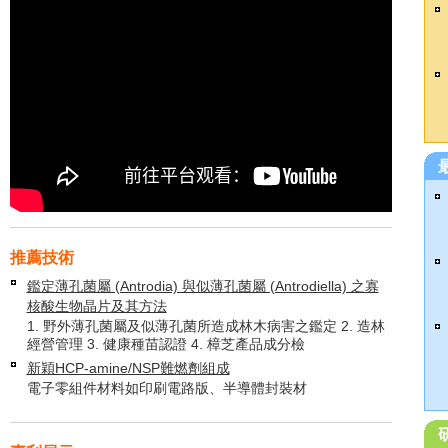
推薦技術
鑑定薄孔菌屬 (Antrodia) 與似薄孔菌屬 (Antrodiella) 之寡
核酸生物晶片及其方法
1. 野外薄孔菌屬及似薄孔菌所造成林木病害之鑑定 2. 造林
經營管理 3. 健康種苗認證 4. 樟芝產品成分檢
新穎HCP-amine/NSP難燃劑組成
電子零組件材料如印刷電路版、半導體封裝材