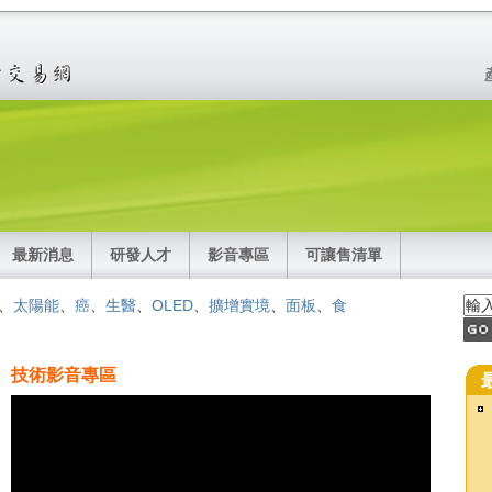
最新消息
研發人才
影音專區
可讓售清單
、
太陽能
、
癌
、
生醫
、
OLED
、
擴增實境
、
面板
、
食
技術影音專區