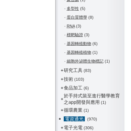
‧
多型性
(5)
‧
蛋白質體學
(8)
‧
RNA
(3)
‧
標靶驗證
(3)
‧
基因轉殖動物
(6)
‧
基因轉殖植物
(1)
‧
細胞外泌體生物標記
(1)
研究工具
+
(83)
技術
+
(103)
食品加工
+
(6)
於手持式裝至進行醫學教育
+
之app開發與應用
(1)
循環農業
+
(1)
電資通光
(970)
電子光電
+
(306)