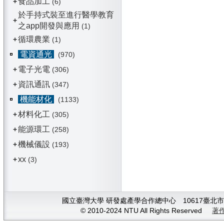
食品加工
+
(6)
於手持式裝至進行醫學教育
+
之app開發與應用
(1)
循環農業
+
(1)
電資通光
(970)
電子光電
+
(306)
資訊通訊
+
(347)
機能材化
(1133)
材料化工
+
(305)
能源環工
+
(258)
機械儀設
+
(193)
xx
+
(3)
國立臺灣大學 研發處產學合作總中心 10617臺北市大安
© 2010-2024 NTU All Rights Reserved
著