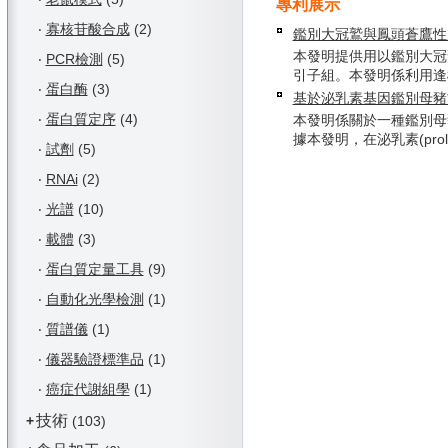
專利展示
‧
寡核苷酸合成
(2)
鑑別大冠鷲與鳳頭蒼鷹性
本發明提供用以鑑別大冠
‧
PCR檢測
(5)
引子組。本發明係利用逢機增
‧
蛋白酶
(3)
基於泌乳素基因鑑別母豬
‧
蛋白質定序
(4)
本發明係關於一種鑑別母
據本發明，在泌乳素(prolact
‧
試劑
(5)
‧
RNAi
(2)
‧
光譜
(10)
‧
載體
(3)
‧
蛋白質定量工具
(9)
‧
自動化光學檢測
(1)
‧
質譜儀
(1)
‧
儀器驗證標準品
(1)
‧
癌症代謝組學
(1)
技術
+
(103)