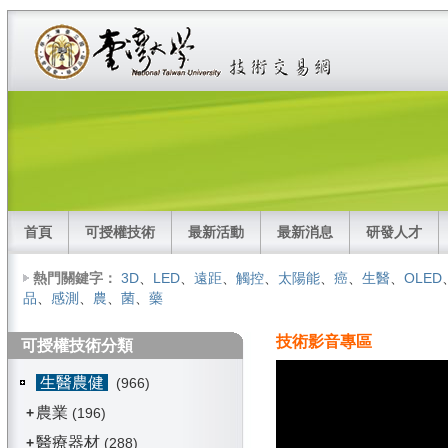
首頁
可授權技術
最新活動
最新消息
研發人才
熱門關鍵字：
3D
、
LED
、
遠距
、
觸控
、
太陽能
、
癌
、
生醫
、
OLED
品
、
感測
、
農
、
菌
、
藥
技術影音專區
可授權技術分類
生醫農健
(966)
農業
+
(196)
醫療器材
+
(288)