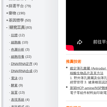
篩選平台
+
(79)
藥物
+
(190)
基因體學
+
(50)
-
研究工具
(83)
‧
抗體
(12)
‧
細胞株
(10)
‧
色層分析
(3)
‧
細胞培養
(22)
推薦技術
‧
DNA/RNA定序
(4)
鑑定薄孔菌屬 (Antrodia) 
‧
DNA/RNA合成
(2)
核酸生物晶片及其方法
1. 野外薄孔菌屬及似薄孔
‧
電泳
(1)
經營管理 3. 健康種苗認
‧
酵素
(9)
新穎HCP-amine/NSP
‧
裝置
(13)
電子零組件材料如印刷電
‧
表現系統
(4)
‧
老鼠模式
(5)