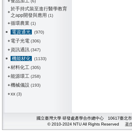
食品加工
+
(6)
於手持式裝至進行醫學教育
+
之app開發與應用
(1)
循環農業
+
(1)
電資通光
(970)
電子光電
+
(306)
資訊通訊
+
(347)
機能材化
(1133)
材料化工
+
(305)
能源環工
+
(258)
機械儀設
+
(193)
xx
+
(3)
國立臺灣大學 研發處產學合作總中心 10617臺北市大安
© 2010-2024 NTU All Rights Reserved
著