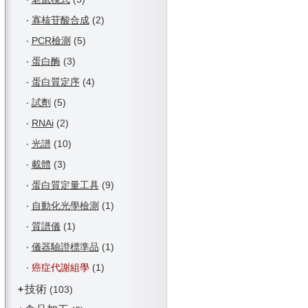
‧
寡核苷酸合成
(2)
‧
PCR檢測
(5)
‧
蛋白酶
(3)
‧
蛋白質定序
(4)
‧
試劑
(5)
‧
RNAi
(2)
‧
光譜
(10)
‧
載體
(3)
‧
蛋白質定量工具
(9)
‧
自動化光學檢測
(1)
‧
質譜儀
(1)
‧
儀器驗證標準品
(1)
‧
癌症代謝組學
(1)
技術
+
(103)