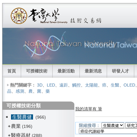
首頁
可授權技術
最新活動
最新消息
研發人才
熱門關鍵字：
3D
、
LED
、
遠距
、
觸控
、
太陽能
、
癌
、
生醫
、
OLED
品
、
感測
、
農
、
菌
、
藥
可授權技術分類
我的清單有 筆
生醫農健
(966)
限縮搜尋：
農業
+
(196)
醫療器材
+
(288)