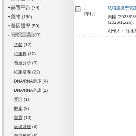
篩選平台
+
(79)
1
紙噴灑微型質
[專利]
藥物
+
(190)
美國 (2023/05/
(2025/11/26),
基因體學
+
(50)
創作人： 徐丞志
-
研究工具
(83)
‧
抗體
(12)
‧
細胞株
(10)
‧
色層分析
(3)
‧
細胞培養
(22)
‧
DNA/RNA定序
(4)
‧
DNA/RNA合成
(2)
‧
電泳
(1)
‧
酵素
(9)
‧
裝置
(13)
‧
表現系統
(4)
‧
老鼠模式
(5)