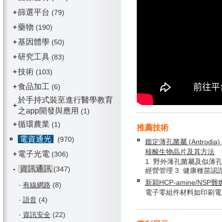
篩選平台
+
(79)
藥物
+
(190)
基因體學
+
(50)
研究工具
+
(83)
技術
+
(103)
食品加工
+
(6)
於手持式裝至進行醫學教育
+
之app開發與應用
(1)
循環農業
+
(1)
推薦技術
電資通光
(970)
鑑定薄孔菌屬 (Antrodia) 
核酸生物晶片及其方法
電子光電
+
(306)
1. 野外薄孔菌屬及似薄孔
-
資訊通訊
(347)
經營管理 3. 健康種苗認
新穎HCP-amine/NSP
‧
有線網路
(8)
電子零組件材料如印刷電
‧
語音
(4)
‧
資訊安全
(22)