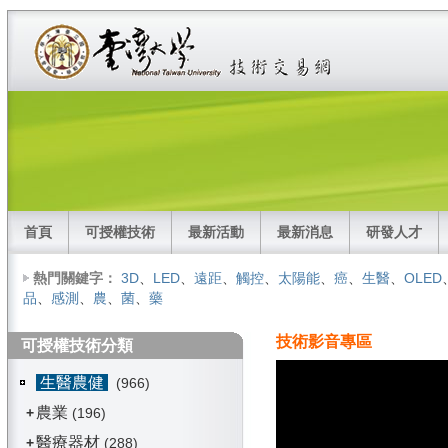
首頁
可授權技術
最新活動
最新消息
研發人才
熱門關鍵字：
3D
、
LED
、
遠距
、
觸控
、
太陽能
、
癌
、
生醫
、
OLED
品
、
感測
、
農
、
菌
、
藥
技術影音專區
可授權技術分類
生醫農健
(966)
農業
+
(196)
醫療器材
+
(288)