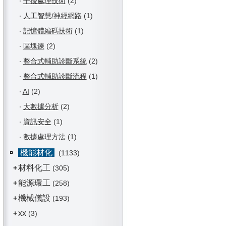
‧
干擾處理技術
(2)
‧
人工智慧/神經網路
(1)
‧
記憶體編碼技術
(1)
‧
區塊鍊
(2)
‧
整合式輔助診斷系統
(2)
‧
整合式輔助診斷流程
(1)
‧
AI
(2)
‧
大數據分析
(2)
‧
資訊安全
(1)
‧
數據處理方法
(1)
機能材化
(1133)
材料化工
+
(305)
能源環工
+
(258)
機械儀設
+
(193)
xx
+
(3)