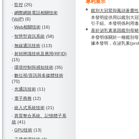
專利展示
‧
監控
(25)
鑑別大冠鷲與鳳頭蒼鷹性
‧
網際網路電話相關技術
本發明提供用以鑑別大冠
(VoIP)
(6)
引子組。本發明係利用逢機增
‧
Web相關技術
(16)
基於泌乳素基因鑑別母豬
‧
智慧型資訊系統
(58)
本發明係關於一種鑑別母
據本發明，在泌乳素(prolact
‧
無線通訊技術
(113)
‧
射頻辨識技術及應用(RFID)
(15)
‧
環境控制與感知技術
(35)
‧
數位視/音訊與多媒體技術
(70)
‧
光通訊技術
(11)
‧
電子商務
(12)
‧
嵌入式系統技術
(21)
‧
異質整合系統、記憶體子系
統
(41)
‧
GPU技術
(13)