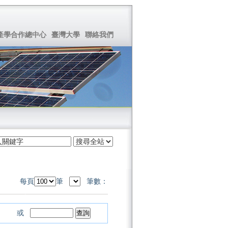
產學合作總中心
臺灣大學
聯絡我們
每頁
筆
筆數：
或