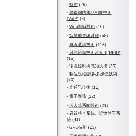
‧
監控
(25)
‧
網際網路電話相關技術
(VoIP)
(6)
‧
Web相關技術
(16)
‧
智慧型資訊系統
(58)
‧
無線通訊技術
(113)
‧
射頻辨識技術及應用(RFID)
(15)
‧
環境控制與感知技術
(35)
‧
數位視/音訊與多媒體技術
(70)
‧
光通訊技術
(11)
‧
電子商務
(12)
‧
嵌入式系統技術
(21)
‧
異質整合系統、記憶體子系
統
(41)
‧
GPU技術
(13)