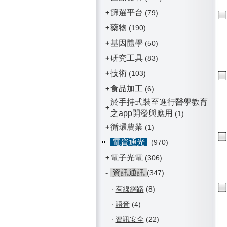
篩選平台
+
(79)
藥物
+
(190)
基因體學
+
(50)
研究工具
+
(83)
技術
+
(103)
食品加工
+
(6)
於手持式裝至進行醫學教育
+
之app開發與應用
(1)
循環農業
+
(1)
電資通光
(970)
電子光電
+
(306)
-
資訊通訊
(347)
‧
有線網路
(8)
‧
語音
(4)
‧
資訊安全
(22)