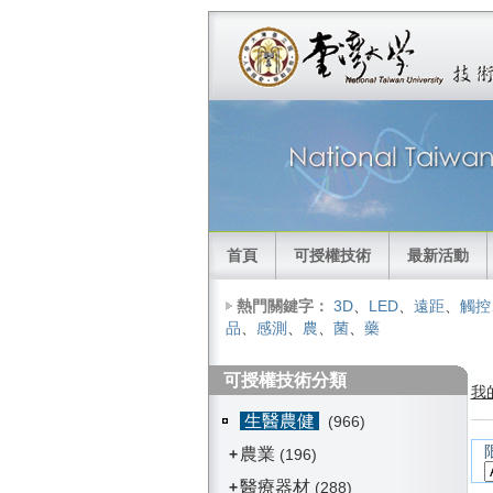
首頁
可授權技術
最新活動
熱門關鍵字：
3D
、
LED
、
遠距
、
觸控
品
、
感測
、
農
、
菌
、
藥
可授權技術分類
我
生醫農健
(966)
農業
+
(196)
醫療器材
+
(288)