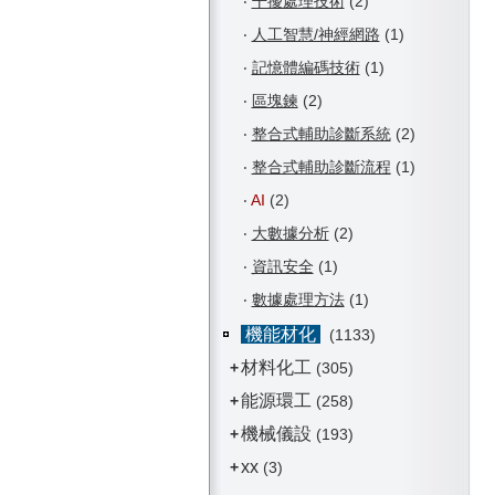
‧
干擾處理技術
(2)
‧
人工智慧/神經網路
(1)
‧
記憶體編碼技術
(1)
‧
區塊鍊
(2)
‧
整合式輔助診斷系統
(2)
‧
整合式輔助診斷流程
(1)
‧
AI
(2)
‧
大數據分析
(2)
‧
資訊安全
(1)
‧
數據處理方法
(1)
機能材化
(1133)
材料化工
+
(305)
能源環工
+
(258)
機械儀設
+
(193)
xx
+
(3)