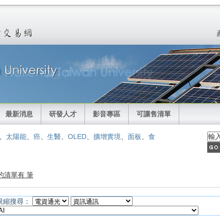
最新消息
研發人才
影音專區
可讓售清單
、
太陽能
、
癌
、
生醫
、
OLED
、
擴增實境
、
面板
、
食
的清單有 筆
限縮搜尋：