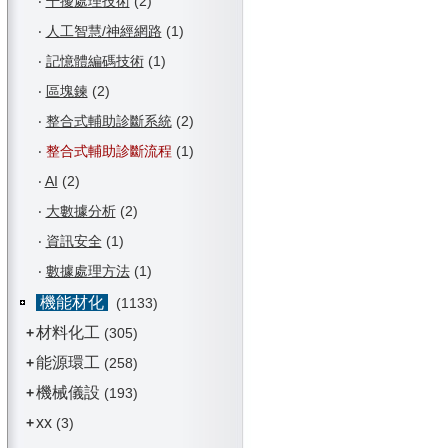
‧
干擾處理技術
(2)
‧
人工智慧/神經網路
(1)
‧
記憶體編碼技術
(1)
‧
區塊鍊
(2)
‧
整合式輔助診斷系統
(2)
‧
整合式輔助診斷流程
(1)
‧
AI
(2)
‧
大數據分析
(2)
‧
資訊安全
(1)
‧
數據處理方法
(1)
機能材化
(1133)
材料化工
+
(305)
能源環工
+
(258)
機械儀設
+
(193)
xx
+
(3)