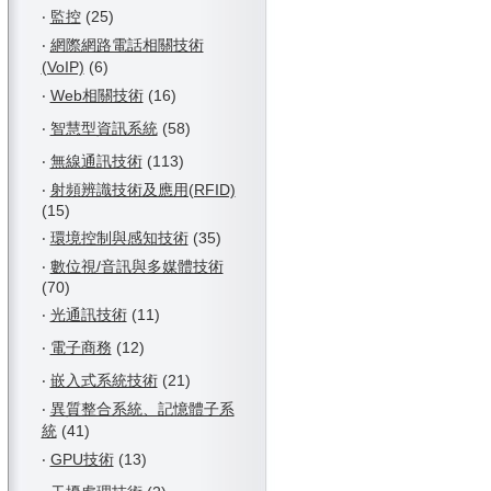
‧
監控
(25)
‧
網際網路電話相關技術
(VoIP)
(6)
‧
Web相關技術
(16)
‧
智慧型資訊系統
(58)
‧
無線通訊技術
(113)
‧
射頻辨識技術及應用(RFID)
(15)
‧
環境控制與感知技術
(35)
‧
數位視/音訊與多媒體技術
(70)
‧
光通訊技術
(11)
‧
電子商務
(12)
‧
嵌入式系統技術
(21)
‧
異質整合系統、記憶體子系
統
(41)
‧
GPU技術
(13)