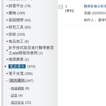
篩選平台
+
(79)
1
醫療影像分析
[專利]
藥物
+
(190)
美國 (2020/01/
基因體學
創作人： 廖偉
+
(50)
研究工具
+
(83)
技術
+
(103)
食品加工
+
(6)
於手持式裝至進行醫學教育
+
之app開發與應用
(1)
循環農業
+
(1)
電資通光
(970)
電子光電
+
(306)
-
資訊通訊
(347)
‧
有線網路
(8)
‧
語音
(4)
‧
資訊安全
(22)