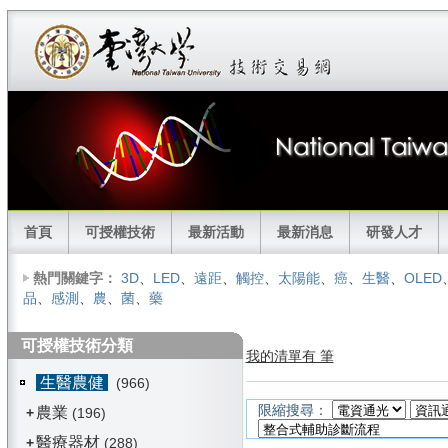
首頁
可授權技術
最新活動
最新消息
研發人才
熱門關鍵字：
3D
、
LED
、
遠距
、
觸控
、
太陽能
、
癌
、
生醫
、
OLED
品
、
感測
、
農
、
菌
、
藥
可授權技術分類
我的清單有 筆
生醫農健
(966)
限縮搜尋：
農業
+
(196)
醫療器材
+
(288)