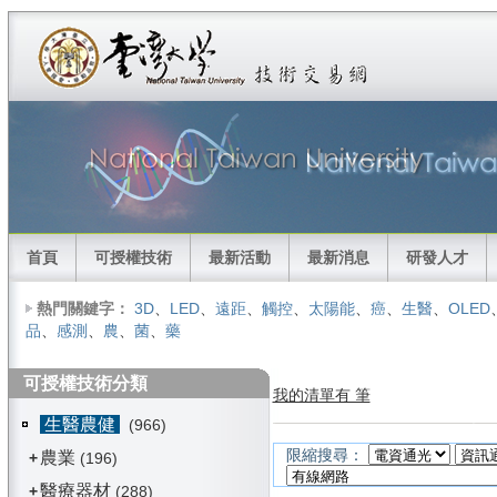
首頁
可授權技術
最新活動
最新消息
研發人才
熱門關鍵字：
3D
、
LED
、
遠距
、
觸控
、
太陽能
、
癌
、
生醫
、
OLED
品
、
感測
、
農
、
菌
、
藥
可授權技術分類
我的清單有 筆
生醫農健
(966)
限縮搜尋：
農業
+
(196)
醫療器材
+
(288)