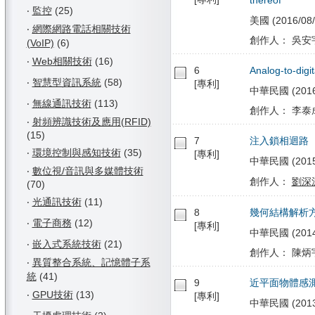
‧
監控
(25)
美國 (2016/08/
‧
網際網路電話相關技術
創作人： 吳安宇
(VoIP)
(6)
‧
Web相關技術
(16)
6
Analog-to-digi
‧
智慧型資訊系統
(58)
[專利]
中華民國 (2016/0
‧
無線通訊技術
(113)
創作人： 李泰成
‧
射頻辨識技術及應用(RFID)
(15)
7
注入鎖相迴路
‧
環境控制與感知技術
(35)
[專利]
中華民國 (2015/
‧
數位視/音訊與多媒體技術
創作人：
劉深
(70)
‧
光通訊技術
(11)
8
幾何結構解析
‧
電子商務
(12)
[專利]
中華民國 (2014/0
‧
嵌入式系統技術
(21)
創作人： 陳炳宇
‧
異質整合系統、記憶體子系
統
(41)
9
近平面物體感
‧
GPU技術
(13)
[專利]
中華民國 (2013/0