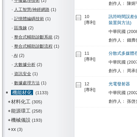
‧
干擾處理技術
(2)
創作人： 陳炳宇
‧
人工智慧/神經網路
(1)
10
訊符時間誤差偵
‧
記憶體編碼技術
(1)
[專利]
裝置與方法)
‧
區塊鍊
(2)
中華民國 (2008/0
‧
整合式輔助診斷系統
(2)
創作人： 錢膺仁 
‧
整合式輔助診斷流程
(1)
11
分散式多媒體
‧
AI
(2)
[專利]
中華民國 (2007/1
‧
大數據分析
(2)
創作人： 周承復 
‧
資訊安全
(1)
‧
數據處理方法
(1)
12
光電發射器
[專利]
機能材化
(1133)
中華民國 (2002/1
創作人： 孫啓光 
材料化工
+
(305)
能源環工
+
(258)
機械儀設
+
(193)
xx
+
(3)