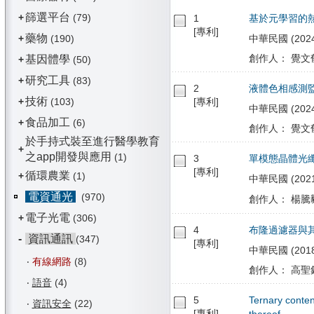
篩選平台
+
(79)
1
基於元學習的
[專利]
藥物
+
(190)
中華民國 (2024/
創作人： 覺文郁
基因體學
+
(50)
研究工具
+
(83)
2
液體色相感測
技術
+
(103)
[專利]
中華民國 (2024/
食品加工
+
(6)
創作人： 覺文郁
於手持式裝至進行醫學教育
+
之app開發與應用
(1)
3
單模態晶體光
[專利]
循環農業
+
(1)
中華民國 (2021/0
電資通光
(970)
創作人： 楊騰毅
電子光電
+
(306)
4
布隆過濾器與
-
資訊通訊
(347)
[專利]
中華民國 (2018/0
‧
有線網路
(8)
創作人： 高聖鈞
‧
語音
(4)
5
Ternary conte
‧
資訊安全
(22)
[專利]
thereof