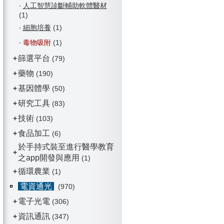
‧
人工智慧診斷輔助軟體醫材
(1)
‧
細胞培養
(1)
‧
毒物吸附
(1)
篩選平台
+
(79)
藥物
+
(190)
基因體學
+
(50)
研究工具
+
(83)
技術
+
(103)
食品加工
+
(6)
於手持式裝至進行醫學教育
+
之app開發與應用
(1)
循環農業
+
(1)
電資通光
(970)
電子光電
+
(306)
資訊通訊
+
(347)