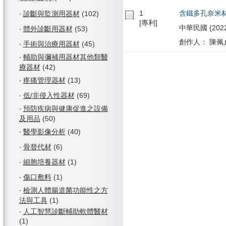
1
含鐵多孔奈米
‧
診斷與監測用器材
(102)
[專利]
中華民國 (2022/
‧
體外診斷用器材
(53)
創作人： 陳佩貞
‧
手術與治療用器材
(45)
‧
輔助與彌補用器材其他類醫
療器材
(42)
‧
疼痛管理器材
(13)
‧
低/非侵入性器材
(69)
‧
預防疾病與健康促進之設備
及用品
(50)
‧
醫學影像分析
(40)
‧
骨替代材
(6)
‧
細胞培養器材
(1)
‧
傷口敷料
(1)
‧
檢測人體腸道菌功能性之方
法與工具
(1)
‧
人工智慧診斷輔助軟體醫材
(1)