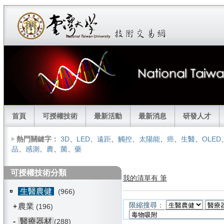
首頁
可授權技術
最新活動
最新消息
研發人才
熱門關鍵字：
3D
、
LED
、
遠距
、
觸控
、
太陽能
、
癌
、
生醫
、
OLED
品
、
感測
、
農
、
菌
、
藥
可授權技術分類
我的清單有 筆
生醫農健
(966)
限縮搜尋：
農業
+
(196)
-
醫療器材
(288)