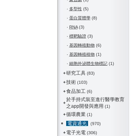
‧
多型性
(5)
‧
蛋白質體學
(8)
‧
RNA
(3)
‧
標靶驗證
(3)
‧
基因轉殖動物
(6)
‧
基因轉殖植物
(1)
‧
細胞外泌體生物標記
(1)
研究工具
+
(83)
技術
+
(103)
食品加工
+
(6)
於手持式裝至進行醫學教育
+
之app開發與應用
(1)
循環農業
+
(1)
電資通光
(970)
電子光電
+
(306)