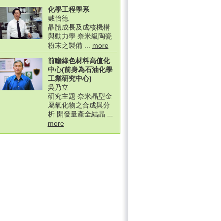
化學工程學系
戴怡德
晶體成長及成核機構
與動力學 奈米級陶瓷
粉末之製備 ...
more
前瞻綠色材料高值化
中心(前身為石油化學
工業研究中心)
吳乃立
研究主題 奈米晶型金
屬氧化物之合成與分
析 開發量產全結晶 ...
more