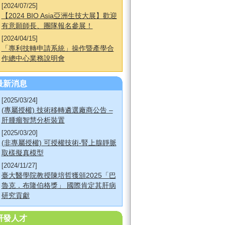
[2024/07/25]
【2024 BIO Asia亞洲生技大展】歡迎
有意願師長、團隊報名參展！
[2024/04/15]
「專利技轉申請系統」操作暨產學合
作總中心業務說明會
最新消息
[2025/03/24]
(專屬授權) 技術移轉遴選廠商公告 –
肝腫瘤智慧分析裝置
[2025/03/20]
(非專屬授權) 可授權技術-腎上腺靜脈
取樣擬真模型
[2024/11/27]
臺大醫學院教授陳培哲獲頒2025「巴
魯克．布隆伯格獎」 國際肯定其肝病
研究貢獻
研發人才