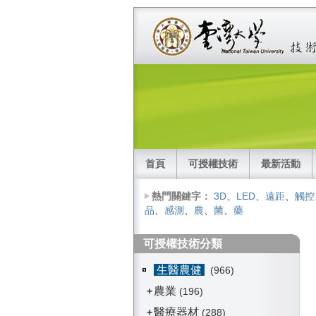
首頁
可授權技術
最新活動
熱門關鍵字：
3D
、
LED
、
遠距
、
觸控
品
、
感測
、
農
、
菌
、
藥
可授權技術分類
生醫農健
(966)
農業
+
(196)
醫療器材
+
(288)