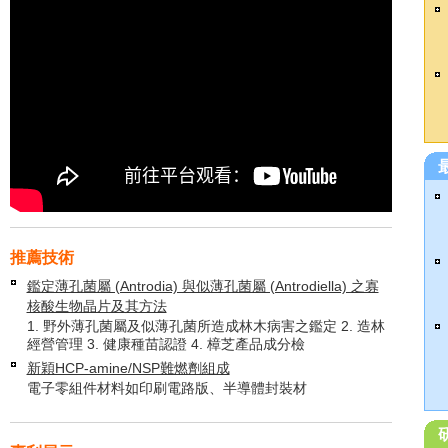
推薦技術
鑑定薄孔菌屬 (Antrodia) 與似薄孔菌屬 (Antrodiella) 之寡
核酸生物晶片及其方法
1. 野外薄孔菌屬及似薄孔菌所造成林木病害之鑑定 2. 造林
經營管理 3. 健康種苗認證 4. 樟芝產品成分檢
新穎HCP-amine/NSP難燃劑組成
電子零組件材料如印刷電路版、半導體封裝材