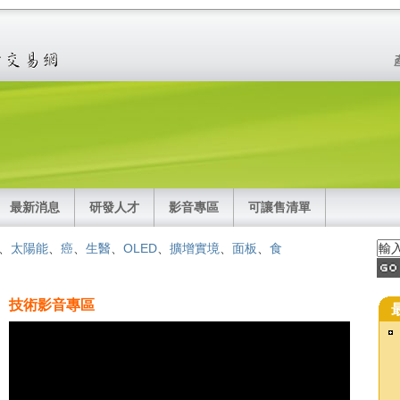
最新消息
研發人才
影音專區
可讓售清單
、
太陽能
、
癌
、
生醫
、
OLED
、
擴增實境
、
面板
、
食
技術影音專區