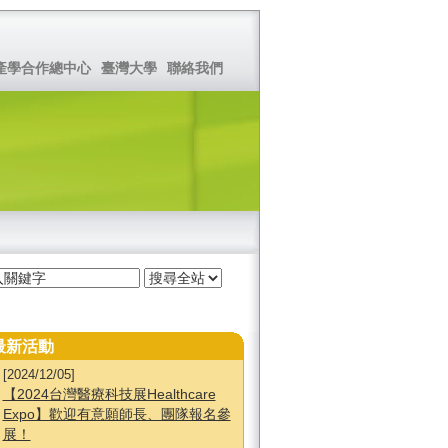
產學合作總中心
臺灣大學
聯絡我們
最新活動
[2024/12/05]
【2024台灣醫療科技展Healthcare
Expo】歡迎有意願師長、團隊報名參
展！