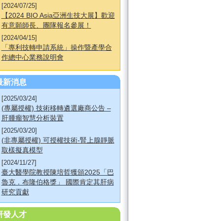
[2024/07/25]
【2024 BIO Asia亞洲生技大展】歡迎
有意願師長、團隊報名參展！
[2024/04/15]
「專利技轉申請系統」操作暨產學合
作總中心業務說明會
最新消息
[2025/03/24]
(專屬授權) 技術移轉遴選廠商公告 –
肝腫瘤智慧分析裝置
[2025/03/20]
(非專屬授權) 可授權技術-腎上腺靜脈
取樣擬真模型
[2024/11/27]
臺大醫學院教授陳培哲獲頒2025「巴
魯克．布隆伯格獎」 國際肯定其肝病
研究貢獻
研發人才