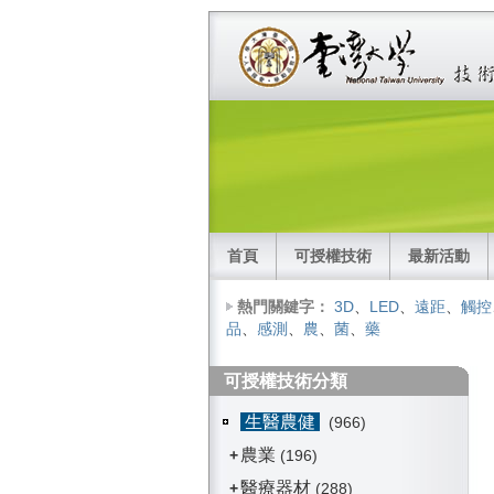
首頁
可授權技術
最新活動
熱門關鍵字：
3D
、
LED
、
遠距
、
觸控
品
、
感測
、
農
、
菌
、
藥
可授權技術分類
生醫農健
(966)
農業
+
(196)
醫療器材
+
(288)