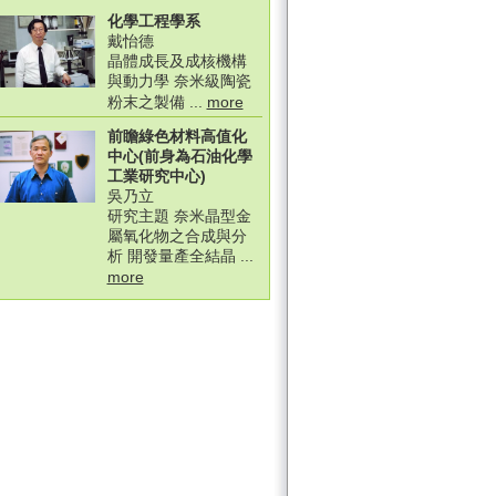
化學工程學系
戴怡德
晶體成長及成核機構
與動力學 奈米級陶瓷
粉末之製備 ...
more
前瞻綠色材料高值化
中心(前身為石油化學
工業研究中心)
吳乃立
研究主題 奈米晶型金
屬氧化物之合成與分
析 開發量產全結晶 ...
more