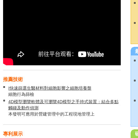
推薦技術
|快速篩選生醫材料對細胞影響之細胞培養盤
細胞行為篩檢
4D模型瀏覽軟體及可瀏覽4D模型之手持式裝置：結合多點
觸碰及動作偵測
本發明可應用於營建管理中的工程現地管理上
專利展示