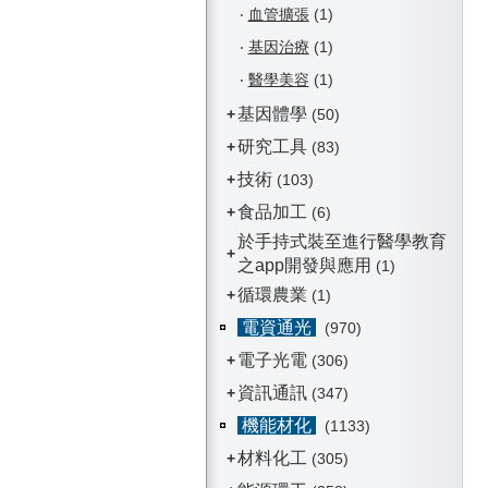
‧
血管擴張
(1)
‧
基因治療
(1)
‧
醫學美容
(1)
基因體學
+
(50)
研究工具
+
(83)
技術
+
(103)
食品加工
+
(6)
於手持式裝至進行醫學教育
+
之app開發與應用
(1)
循環農業
+
(1)
電資通光
(970)
電子光電
+
(306)
資訊通訊
+
(347)
機能材化
(1133)
材料化工
+
(305)