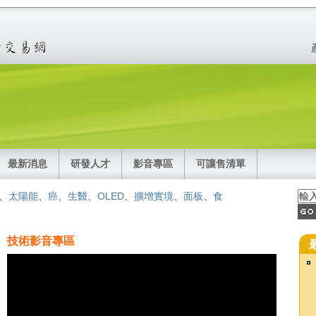
最新消息
研發人才
影音專區
可讓售清單
、
太陽能
、
癌
、
生醫
、
OLED
、
擴增實境
、
面板
、
食
技術影音專區