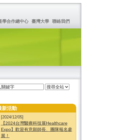
產學合作總中心
臺灣大學
聯絡我們
最新活動
[2024/12/05]
【2024台灣醫療科技展Healthcare
Expo】歡迎有意願師長、團隊報名參
展！