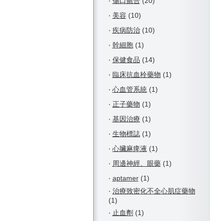
‧
傷口癒合
(20)
‧
美容
(10)
‧
疾病防治
(10)
‧
幹細胞
(1)
‧
保健食品
(14)
‧
臨床抗血栓藥物
(1)
‧
心血管系統
(1)
‧
正子藥物
(1)
‧
基因治療
(1)
‧
生物標誌
(1)
‧
心臟麻痺液
(1)
‧
周邊神經、眼藥
(1)
‧
aptamer
(1)
‧
治療致密化不全心肌症藥物
(1)
‧
止血劑
(1)