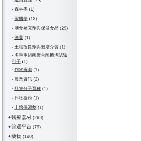
‧
森林學
(1)
‧
獸醫學
(13)
‧
膳食補充劑與保健食品
(29)
‧
漁業
(1)
‧
土壤改良劑與栽培介質
(1)
‧
多重重組酶聚合酶擴增試驗
引子
(1)
‧
作物辨識
(1)
‧
農業資訊
(2)
‧
豬隻分子育種
(1)
‧
作物授粉
(1)
‧
土壤保濕劑
(1)
醫療器材
+
(288)
篩選平台
+
(79)
藥物
+
(190)