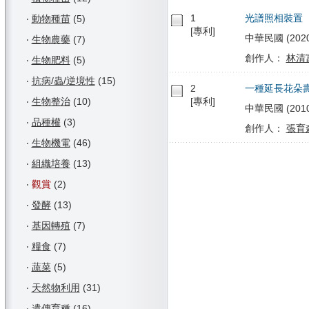
1
光譜照相裝置
‧
動物種苗
(5)
[專利]
中華民國 (2020/0
‧
生物農藥
(7)
創作人：
林清
‧
生物肥料
(5)
‧
抗病/蟲/逆境性
(15)
2
一種延長花朵
‧
生物整治
(10)
[專利]
中華民國 (2010/
‧
品種權
(3)
創作人：
張育
‧
生物機電
(46)
‧
組織培養
(13)
‧
觀賞
(2)
‧
發酵
(13)
‧
基因轉殖
(7)
‧
糧食
(7)
‧
蔬菜
(5)
‧
天然物利用
(31)
‧
遺傳育種
(16)