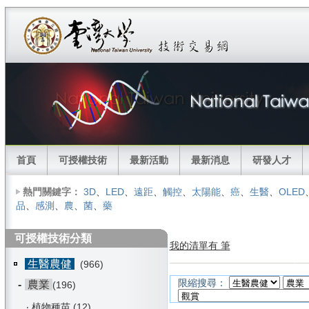
首頁
可授權技術
最新活動
最新消息
研發人才
熱門關鍵字：
3D
、
LED
、
遠距
、
觸控
、
太陽能
、
癌
、
生醫
、
OLED
品
、
感測
、
農
、
菌
、
藥
可授權技術分類
我的清單有 筆
生醫農健
(966)
限縮搜尋：
-
農業
(196)
‧
植物種苗
(12)