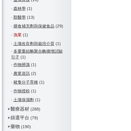
‧
森林學
(1)
‧
獸醫學
(13)
‧
膳食補充劑與保健食品
(29)
‧
漁業
(1)
‧
土壤改良劑與栽培介質
(1)
‧
多重重組酶聚合酶擴增試驗
引子
(1)
‧
作物辨識
(1)
‧
農業資訊
(2)
‧
豬隻分子育種
(1)
‧
作物授粉
(1)
‧
土壤保濕劑
(1)
醫療器材
+
(288)
篩選平台
+
(79)
藥物
+
(190)