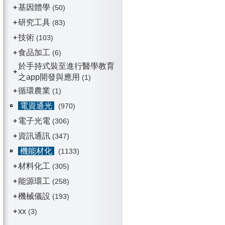
基因體學
+
(50)
研究工具
+
(83)
技術
+
(103)
食品加工
+
(6)
於手持式裝至進行醫學教育
+
之app開發與應用
(1)
循環農業
+
(1)
電資通光
(970)
電子光電
+
(306)
資訊通訊
+
(347)
機能材化
(1133)
材料化工
+
(305)
能源環工
+
(258)
機械儀設
+
(193)
xx
+
(3)