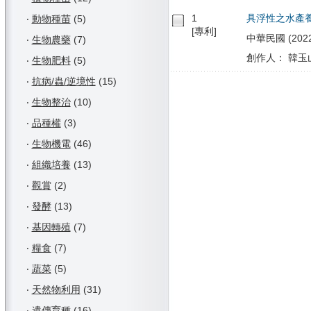
1
具浮性之水產
‧
動物種苗
(5)
[專利]
中華民國 (2022/
‧
生物農藥
(7)
創作人： 韓玉山
‧
生物肥料
(5)
‧
抗病/蟲/逆境性
(15)
‧
生物整治
(10)
‧
品種權
(3)
‧
生物機電
(46)
‧
組織培養
(13)
‧
觀賞
(2)
‧
發酵
(13)
‧
基因轉殖
(7)
‧
糧食
(7)
‧
蔬菜
(5)
‧
天然物利用
(31)
‧
遺傳育種
(16)