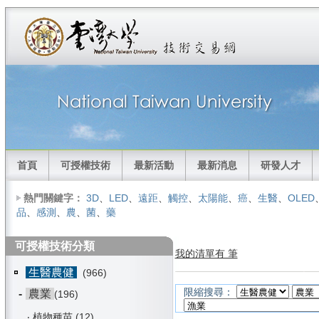
首頁
可授權技術
最新活動
最新消息
研發人才
熱門關鍵字：
3D
、
LED
、
遠距
、
觸控
、
太陽能
、
癌
、
生醫
、
OLED
品
、
感測
、
農
、
菌
、
藥
可授權技術分類
我的清單有 筆
生醫農健
(966)
限縮搜尋：
-
農業
(196)
‧
植物種苗
(12)