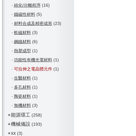
‧
純化/分離程序
(16)
‧
鐵磁性材料
(5)
‧
材料合成及精密成形
(23)
‧
軟磁材料
(3)
‧
鋼鐵材料
(6)
‧
熱塑成型
(1)
‧
功能性有機光電材料
(1)
‧
可拉伸之電晶體元件
(1)
‧
生醫材料
(1)
‧
多孔材料
(1)
‧
陶瓷材料
(1)
‧
無機材料
(3)
能源環工
+
(258)
機械儀設
+
(193)
xx
+
(3)