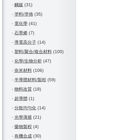
‧
觸媒
(31)
‧
塗料/塗佈
(35)
‧
電化學
(41)
‧
石墨烯
(7)
‧
導電高分子
(14)
‧
塑料/聚合/複合材料
(100)
‧
化學/生物分析
(47)
‧
奈米材料
(106)
‧
半導體材料/製程
(59)
‧
物料改質
(18)
‧
超導體
(1)
‧
分散均勻化
(14)
‧
光學薄膜
(21)
‧
藥物製程
(4)
‧
有機合成
(30)