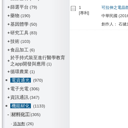
篩選平台
+
(79)
1
可拉伸之電晶
[專利]
藥物
+
(190)
中華民國 (2016/
基因體學
創作人： 石健忠
+
(50)
研究工具
+
(83)
技術
+
(103)
食品加工
+
(6)
於手持式裝至進行醫學教育
+
之app開發與應用
(1)
循環農業
+
(1)
電資通光
(970)
電子光電
+
(306)
資訊通訊
+
(347)
機能材化
(1133)
-
材料化工
(305)
‧
添加劑
(26)