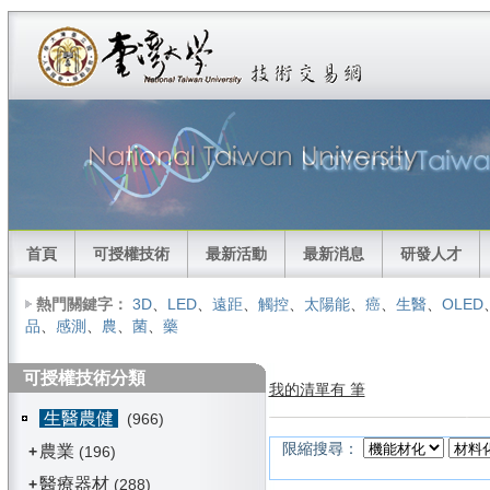
首頁
可授權技術
最新活動
最新消息
研發人才
熱門關鍵字：
3D
、
LED
、
遠距
、
觸控
、
太陽能
、
癌
、
生醫
、
OLED
品
、
感測
、
農
、
菌
、
藥
可授權技術分類
我的清單有 筆
生醫農健
(966)
限縮搜尋：
農業
+
(196)
醫療器材
+
(288)