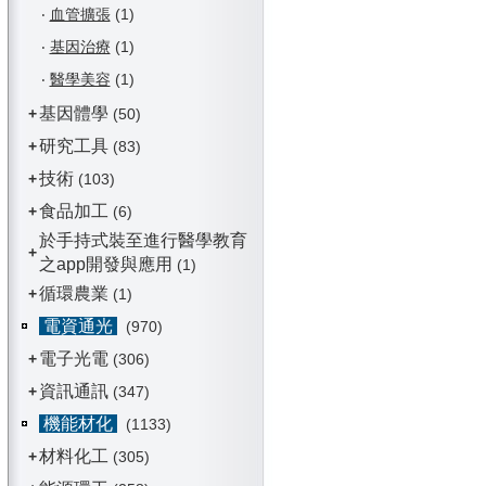
‧
血管擴張
(1)
‧
基因治療
(1)
‧
醫學美容
(1)
基因體學
+
(50)
研究工具
+
(83)
技術
+
(103)
食品加工
+
(6)
於手持式裝至進行醫學教育
+
之app開發與應用
(1)
循環農業
+
(1)
電資通光
(970)
電子光電
+
(306)
資訊通訊
+
(347)
機能材化
(1133)
材料化工
+
(305)