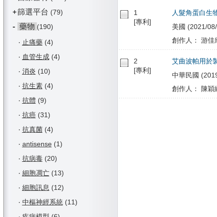
篩選平台
+
(79)
1
人髮角蛋白生
[專利]
-
藥物
(190)
美國 (2021/08/
創作人： 游佳欣
‧
止痛藥
(4)
‧
血管生成
(4)
2
艾曲波帕用於
[專利]
‧
消炎
(10)
中華民國 (2019/1
‧
抗生素
(4)
創作人： 陳穎練
‧
抗體
(9)
‧
抗癌
(31)
‧
抗真菌
(4)
‧
antisense
(1)
‧
抗病毒
(20)
‧
細胞凋亡
(13)
‧
細胞訊息
(12)
‧
中樞神經系統
(11)
‧
疾病模型
(6)