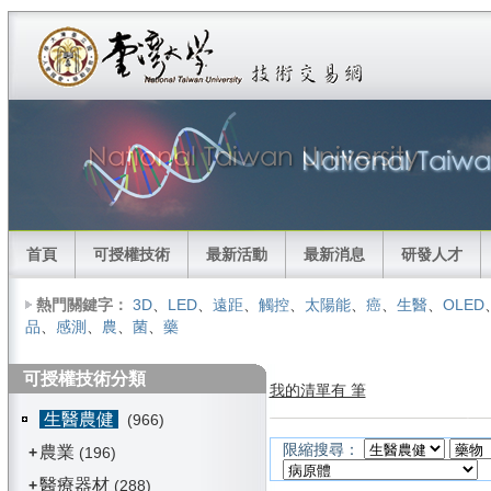
首頁
可授權技術
最新活動
最新消息
研發人才
熱門關鍵字：
3D
、
LED
、
遠距
、
觸控
、
太陽能
、
癌
、
生醫
、
OLED
品
、
感測
、
農
、
菌
、
藥
可授權技術分類
我的清單有 筆
生醫農健
(966)
限縮搜尋：
農業
+
(196)
醫療器材
+
(288)