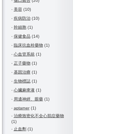
‧
傷口癒合
(20)
‧
美容
(10)
‧
疾病防治
(10)
‧
幹細胞
(1)
‧
保健食品
(14)
‧
臨床抗血栓藥物
(1)
‧
心血管系統
(1)
‧
正子藥物
(1)
‧
基因治療
(1)
‧
生物標誌
(1)
‧
心臟麻痺液
(1)
‧
周邊神經、眼藥
(1)
‧
aptamer
(1)
‧
治療致密化不全心肌症藥物
(1)
‧
止血劑
(1)