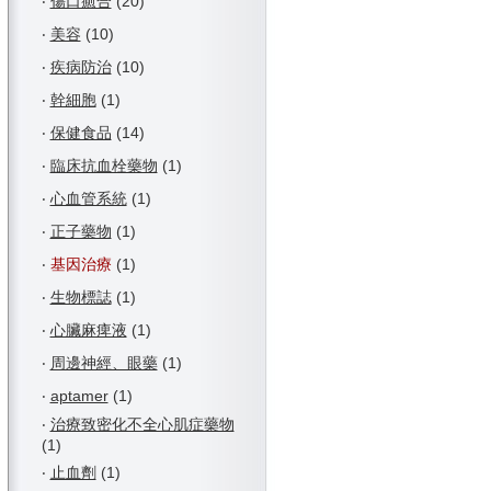
‧
傷口癒合
(20)
‧
美容
(10)
‧
疾病防治
(10)
‧
幹細胞
(1)
‧
保健食品
(14)
‧
臨床抗血栓藥物
(1)
‧
心血管系統
(1)
‧
正子藥物
(1)
‧
基因治療
(1)
‧
生物標誌
(1)
‧
心臟麻痺液
(1)
‧
周邊神經、眼藥
(1)
‧
aptamer
(1)
‧
治療致密化不全心肌症藥物
(1)
‧
止血劑
(1)