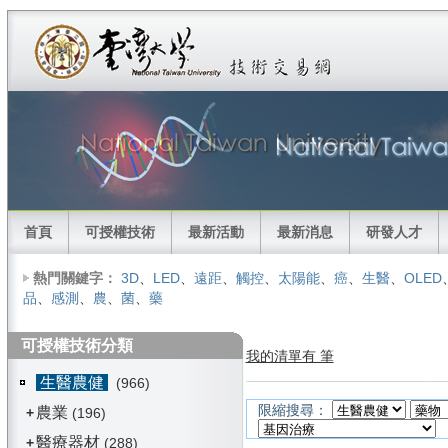
首頁
可授權技術
最新活動
最新消息
研發人才
熱門關鍵字：
3D
、
LED
、
遠距
、
觸控
、
太陽能
、
癌
、
生醫
、
OLED
品
、
感測
、
農
、
菌
、
藥
可授權技術分類
我的清單有 筆
生醫農健
(966)
限縮搜尋：
農業
+
(196)
醫療器材
+
(288)