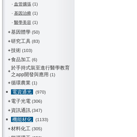
‧
血管擴張
(1)
‧
基因治療
(1)
‧
醫學美容
(1)
基因體學
+
(50)
研究工具
+
(83)
技術
+
(103)
食品加工
+
(6)
於手持式裝至進行醫學教育
+
之app開發與應用
(1)
循環農業
+
(1)
電資通光
(970)
電子光電
+
(306)
資訊通訊
+
(347)
機能材化
(1133)
材料化工
+
(305)