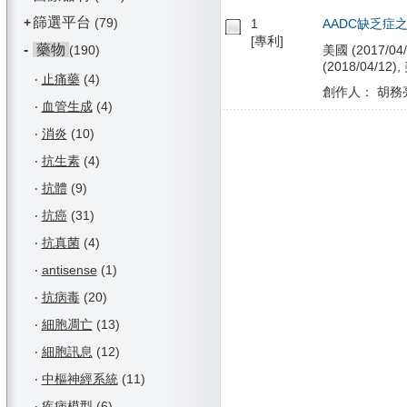
篩選平台
+
(79)
1
AADC缺乏症
[專利]
-
藥物
(190)
美國 (2017/04/
(2018/04/12),
‧
止痛藥
(4)
創作人： 胡務
‧
血管生成
(4)
‧
消炎
(10)
‧
抗生素
(4)
‧
抗體
(9)
‧
抗癌
(31)
‧
抗真菌
(4)
‧
antisense
(1)
‧
抗病毒
(20)
‧
細胞凋亡
(13)
‧
細胞訊息
(12)
‧
中樞神經系統
(11)
‧
疾病模型
(6)